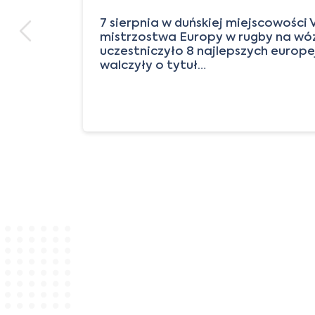
rów
7 sierpnia w duńskiej miejscowości 
mistrzostwa Europy w rugby na wóz
uczestniczyło 8 najlepszych europej
walczyły o tytuł…
j