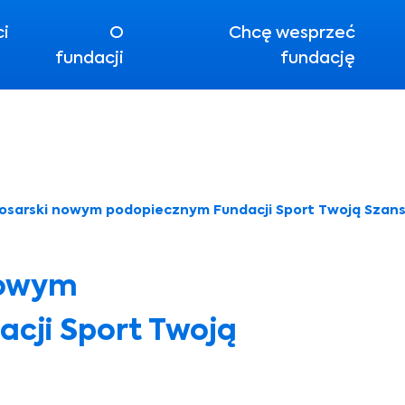
ci
O
Chcę wesprzeć
fundacji
fundację
osarski nowym podopiecznym Fundacji Sport Twoją Szan
nowym
cji Sport Twoją