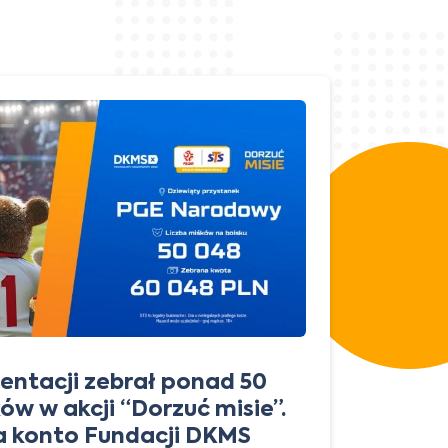
entacji zebrał ponad 50
Zg
ów w akcji “Dorzuć misie”.
na
na konto Fundacji DKMS