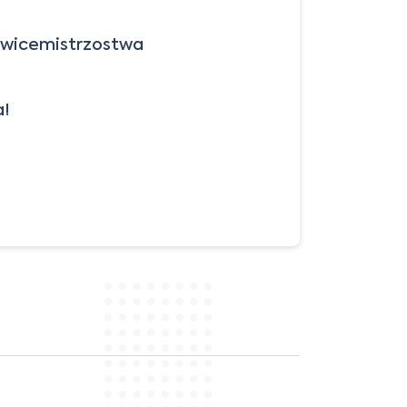
wicemistrzostwa
.
a!