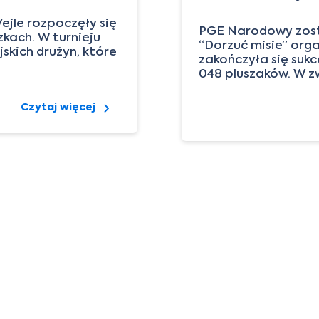
Vejle rozpoczęły się
PGE Narodowy zost
kach. W turnieju
“Dorzuć misie” org
skich drużyn, które
zakończyła się suk
048 pluszaków. W z
Czytaj więcej