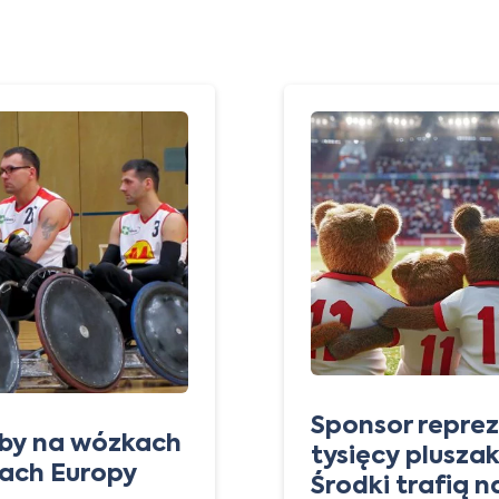
Sponsor reprez
gby na wózkach
tysięcy pluszak
wach Europy
Środki trafią 