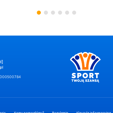
d]
pl
0000500784
ację
Komu pomogliśmy?
Regulamin
Klauzula informacyjna