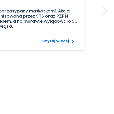
Rep
ał zasypany maskotkami. Akcja
swo
anizowana przez STS oraz PZPN
Cze
cesem, a na murawie wylądowało 50
tre
wiązku…
Czytaj więcej