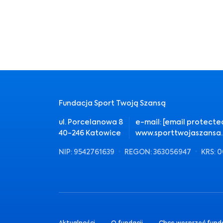
Fundacja Sport Twoją Szansą
ul. Porcelanowa 8
e-mail:
[email protecte
40-246 Katowice
www.sporttwojaszansa.
NIP: 9542761639
REGON: 363056947
KRS: 
Aktualności
O fundacji
Chcę wesprzeć fund