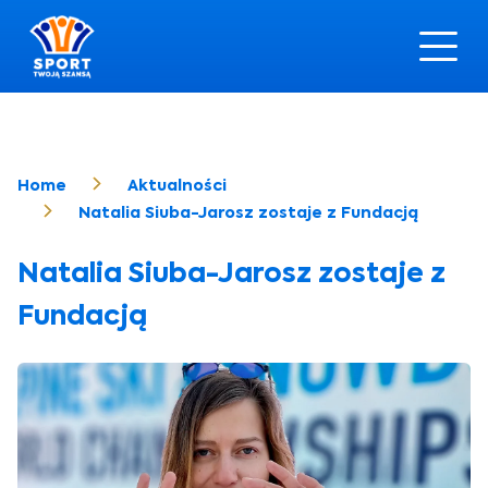
Home
Aktualności
Natalia Siuba-Jarosz zostaje z Fundacją
Natalia Siuba-Jarosz zostaje z
Fundacją