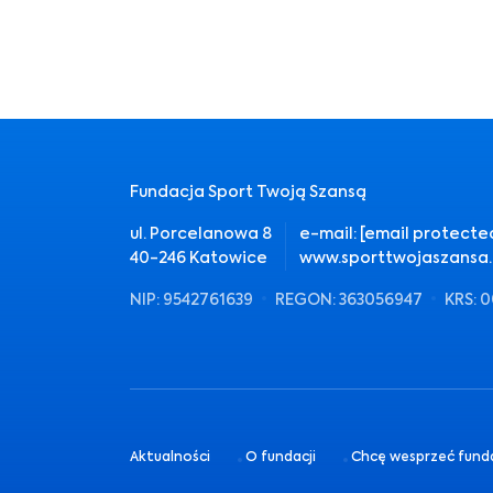
Fundacja Sport Twoją Szansą
ul. Porcelanowa 8
e-mail:
[email protecte
40-246 Katowice
www.sporttwojaszansa.
NIP: 9542761639
REGON: 363056947
KRS: 
Aktualności
O fundacji
Chcę wesprzeć fund