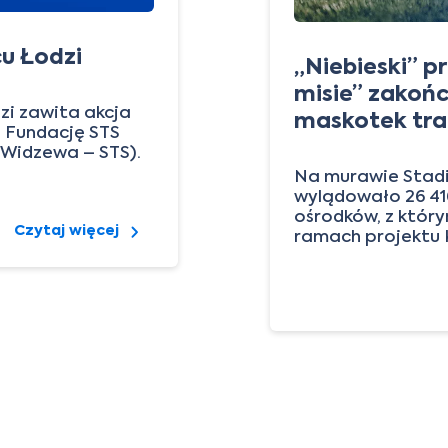
cu Łodzi
„Niebieski” p
misie” zakoń
zi zawita akcja
maskotek tra
 Fundację STS
 Widzewa – STS).
Na murawie Stadi
wylądowało 26 416
ośrodków, z któr
Czytaj więcej
ramach projektu 