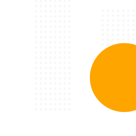
wujemy
ałania
amy w urządzeniu
iedniego zaplecza
ngowego
niamy umiejętności
rminacje w realne
sy