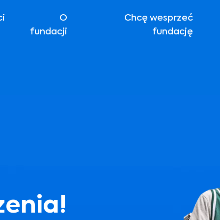
ci
O
Chcę wesprzeć
fundacji
fundację
enia!