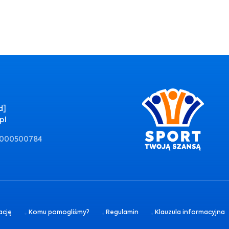
Czytaj więcej
d]
pl
0000500784
ację
Komu pomogliśmy?
Regulamin
Klauzula informacyjna