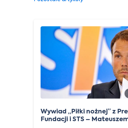
Wywiad „Piłki nożnej” z P
Fundacji i STS – Mateusze
 w