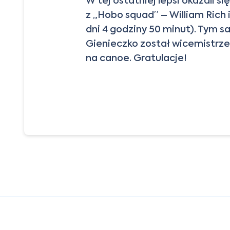
W tej ostatniej lepsi okazali s
z „Hobo squad” – William Rich 
dni 4 godziny 50 minut). Tym 
Gienieczko został wicemistrz
na canoe. Gratulacje!