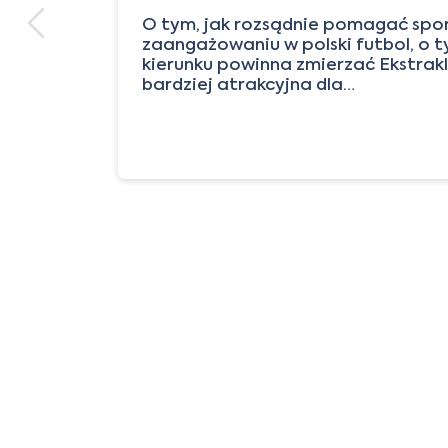
w
O tym, jak rozsądnie pomagać sp
raz
zaangażowaniu w polski futbol, o 
kierunku powinna zmierzać Ekstrakl
bardziej atrakcyjna dla…
j