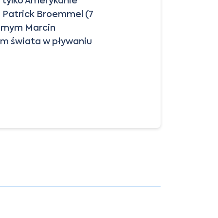
ię tylko Amerykanie
i Patrick Broemmel (7
samym Marcin
em świata w pływaniu