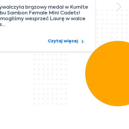
wywalczyła brązowy medal w Kumite
bu Sambon Female Mini Cadets!
 mogliśmy wesprzeć Laurę w walce
s…
Czytaj więcej
Wi
Fu
Wśr
kol
któ
KOB