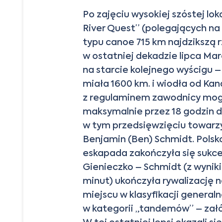
Po zajęciu wysokiej szóstej l
River Quest” (polegających na
typu canoe 715 km najdzikszą 
w ostatniej dekadzie lipca Mar
na starcie kolejnego wyścigu –
miała 1600 km. i wiodła od Kan
z regulaminem zawodnicy mog
maksymalnie przez 18 godzin d
w tym przedsięwzięciu towarz
Benjamin (Ben) Schmidt. Pols
eskapada zakończyła się suk
Gienieczko – Schmidt (z wyniki
minut) ukończyła rywalizację
miejscu w klasyfikacji generaln
w kategorii „tandemów” – za