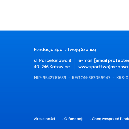
Fundacja Sport Twoją Szansą
ul. Porcelanowa 8
e-mail:
[email protecte
40-246 Katowice
www.sporttwojaszansa.
NIP: 9542761639
REGON: 363056947
KRS: 
Aktualności
O fundacji
Chcę wesprzeć fund