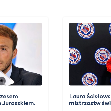
rezesem
Laura Ścisłow
m Juroszkiem.
mistrzostw św