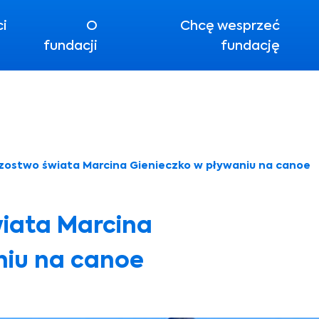
ci
O
Chcę wesprzeć
fundacji
fundację
zostwo świata Marcina Gienieczko w pływaniu na canoe
iata Marcina
niu na canoe