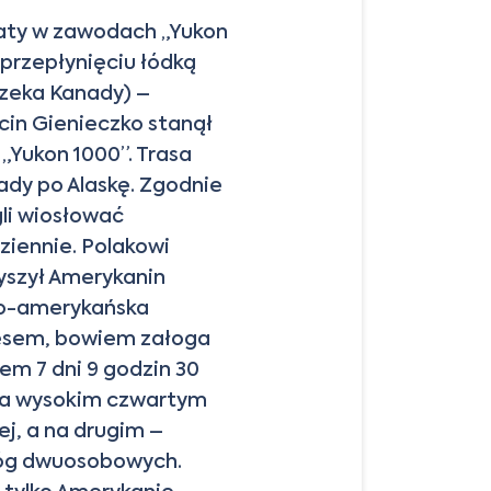
okaty w zawodach „Yukon
 przepłynięciu łódką
rzeka Kanady) –
cin Gienieczko stanął
 „Yukon 1000”. Trasa
ady po Alaskę. Zgodnie
li wiosłować
ziennie. Polakowi
yszył Amerykanin
ko-amerykańska
cesem, bowiem załoga
em 7 dni 9 godzin 30
 na wysokim czwartym
ej, a na drugim –
łóg dwuosobowych.