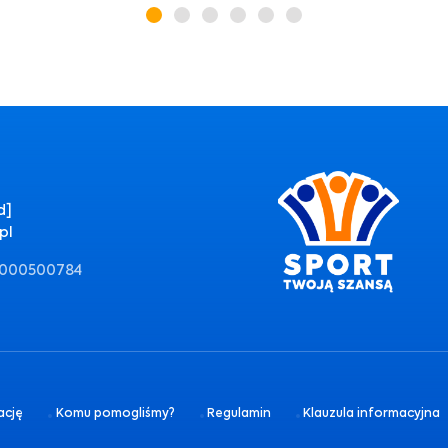
d]
pl
0000500784
ację
Komu pomogliśmy?
Regulamin
Klauzula informacyjna