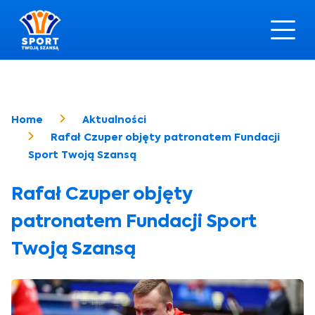
Home
Aktualności
Rafał Czuper objęty patronatem Fundacji
Sport Twoją Szansą
Rafał Czuper objęty
patronatem Fundacji Sport
Twoją Szansą