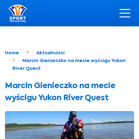
Home
Aktualności
Marcin Gienieczko na mecie wyścigu Yukon
River Quest
Marcin Gienieczko na mecie
wyścigu Yukon River Quest