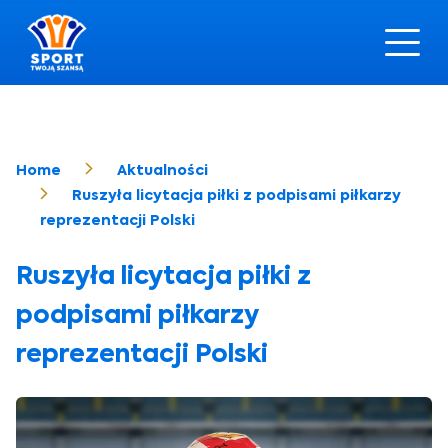
Home
Aktualności
Ruszyła licytacja piłki z podpisami piłkarzy
reprezentacji Polski
Ruszyła licytacja piłki z
podpisami piłkarzy
reprezentacji Polski