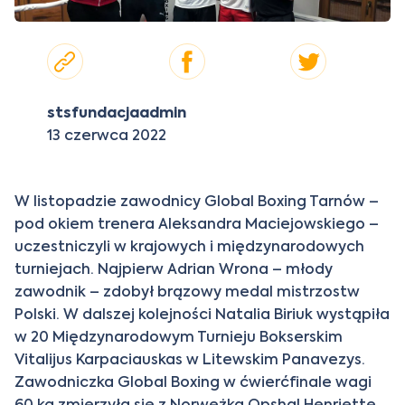
stsfundacjaadmin
13 czerwca 2022
W listopadzie zawodnicy Global Boxing Tarnów –
pod okiem trenera Aleksandra Maciejowskiego –
uczestniczyli w krajowych i międzynarodowych
turniejach. Najpierw Adrian Wrona – młody
zawodnik – zdobył brązowy medal mistrzostw
Polski. W dalszej kolejności Natalia Biriuk wystąpiła
w 20 Międzynarodowym Turnieju Bokserskim
Vitalijus Karpaciauskas w Litewskim Panavezys.
Zawodniczka Global Boxing w ćwierćfinale wagi
60 kg zmierzyła się z Norweżką Opshal Henriette,