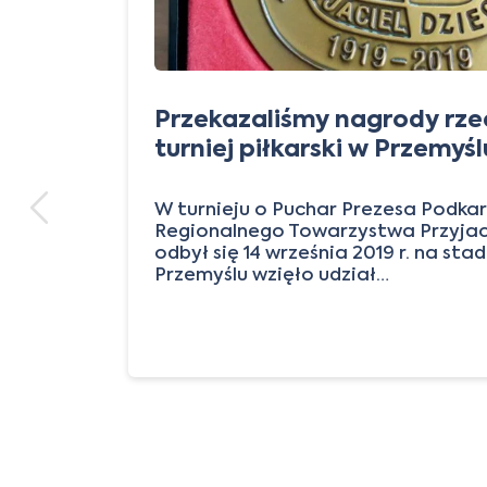
Przekazaliśmy nagrody rz
turniej piłkarski w Przemyśl
i
W turnieju o Puchar Prezesa Podka
Regionalnego Towarzystwa Przyjaci
odbył się 14 września 2019 r. na sta
Przemyślu wzięło udział…
j