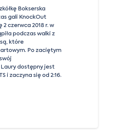
zkółkę Bokserska
zas gali KnockOut
ę 2 czerwca 2018 r. w
piła podczas walki z
są, które
startowym. Po zaciętym
swój
 Laury dostępny jest
STS
i zaczyna się od 2:16.