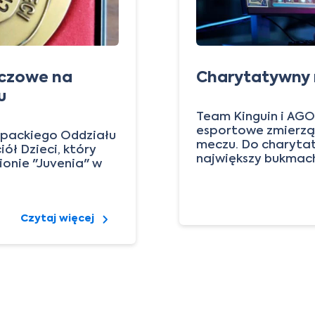
eczowe na
Charytatywny 
u
Team Kinguin i AGO
esportowe zmierzą
rpackiego Oddziału
meczu. Do charytaty
ół Dzieci, który
największy bukmach
dionie "Juvenia" w
Czytaj więcej