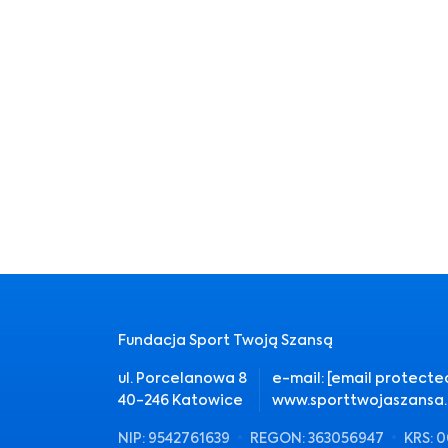
Fundacja Sport Twoją Szansą
ul. Porcelanowa 8
e-mail:
[email protecte
40-246 Katowice
www.sporttwojaszansa.
NIP: 9542761639
REGON: 363056947
KRS: 