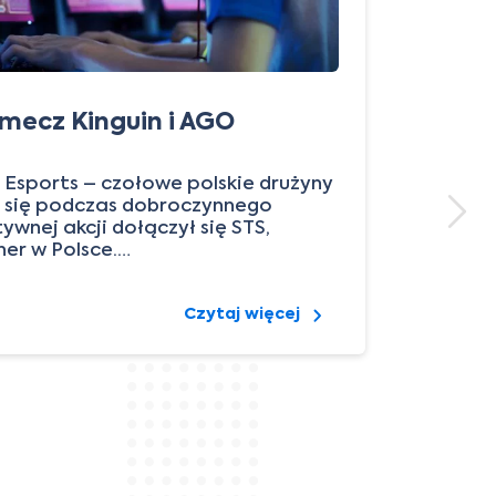
„N
mecz Kinguin i AGO
mi
ma
 Esports – czołowe polskie drużyny
 się podczas dobroczynnego
wnej akcji dołączył się STS,
Na 
er w Polsce.…
wyl
ośr
ram
Czytaj więcej