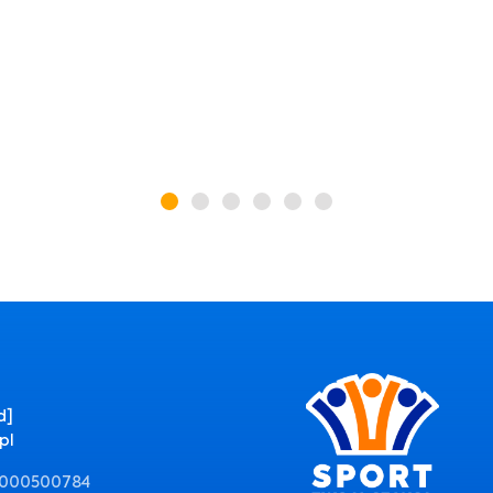
d]
pl
0000500784