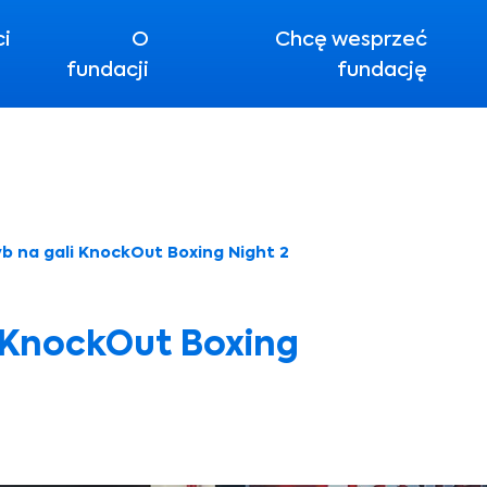
ci
O
Chcę wesprzeć
fundacji
fundację
b na gali KnockOut Boxing Night 2
 KnockOut Boxing