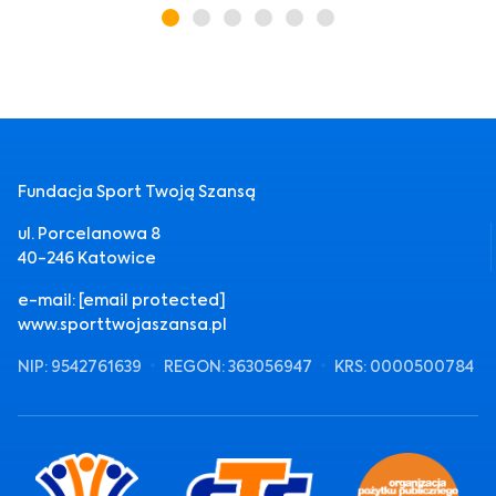
Fundacja Sport Twoją Szansą
ul. Porcelanowa 8
40-246 Katowice
e-mail:
[email protected]
www.sporttwojaszansa.pl
NIP: 9542761639
REGON: 363056947
KRS: 0000500784