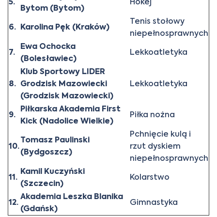
5.
Hokej
Bytom (Bytom)
Tenis stołowy
6.
Karolina Pęk (Kraków)
niepełnosprawnych
Ewa Ochocka
7.
Lekkoatletyka
(Bolesławiec)
Klub Sportowy LIDER
8.
Grodzisk Mazowiecki
Lekkoatletyka
(Grodzisk Mazowiecki)
Piłkarska Akademia First
9.
Piłka nożna
Kick (Nadolice Wielkie)
Pchnięcie kulą i
Tomasz Paulinski
10.
rzut dyskiem
(Bydgoszcz)
niepełnosprawnych
Kamil Kuczyński
11.
Kolarstwo
(Szczecin)
Akademia Leszka Blanika
12.
Gimnastyka
(Gdańsk)