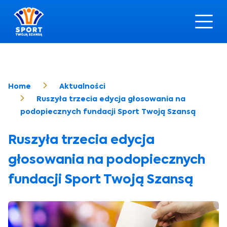
Home
Aktualności
Ruszyła trzecia edycja głosowania na
podopiecznych fundacji Sport Twoją Szansą
Ruszyła trzecia edycja
głosowania na podopiecznych
fundacji Sport Twoją Szansą