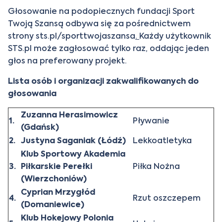
Głosowanie na podopiecznych fundacji Sport
Twoją Szansą odbywa się za pośrednictwem
strony
sts.pl/sporttwojaszansa
.
Każdy użytkownik
STS.pl może zagłosować tylko raz, oddając jeden
głos na preferowany projekt.
Lista osób i organizacji zakwalifikowanych do
głosowania
Zuzanna Herasimowicz
1.
Pływanie
(Gdańsk)
2.
Justyna Saganiak (Łódź)
Lekkoatletyka
Klub Sportowy Akademia
3.
Piłkarskie Perełki
Piłka Nożna
(Wierzchoniów)
Cyprian Mrzygłód
4.
Rzut oszczepem
(Domaniewice)
Klub Hokejowy Polonia