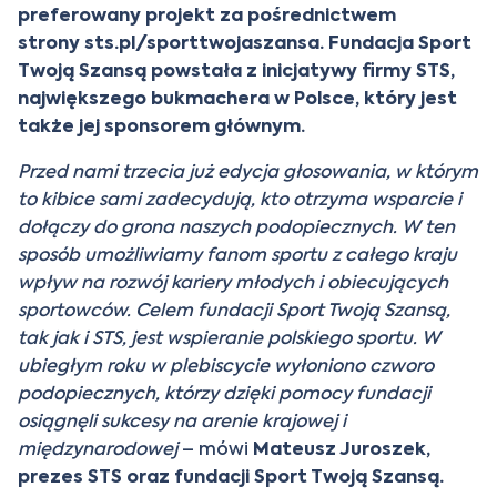
preferowany projekt za pośrednictwem
strony
sts.pl/sporttwojaszansa
.
Fundacja Sport
Twoją Szansą powstała z inicjatywy firmy STS,
największego bukmachera w Polsce, który jest
także jej sponsorem głównym.
Przed nami trzecia już edycja głosowania, w którym
to kibice sami zadecydują, kto otrzyma wsparcie i
dołączy do grona naszych podopiecznych. W ten
sposób umożliwiamy fanom sportu z całego kraju
wpływ na rozwój kariery młodych i obiecujących
sportowców. Celem fundacji Sport Twoją Szansą,
tak jak i STS, jest wspieranie polskiego sportu. W
ubiegłym roku w plebiscycie wyłoniono czworo
podopiecznych, którzy dzięki pomocy fundacji
osiągnęli sukcesy na arenie krajowej i
międzynarodowej
– mówi
Mateusz Juroszek,
prezes STS oraz fundacji Sport Twoją Szansą.