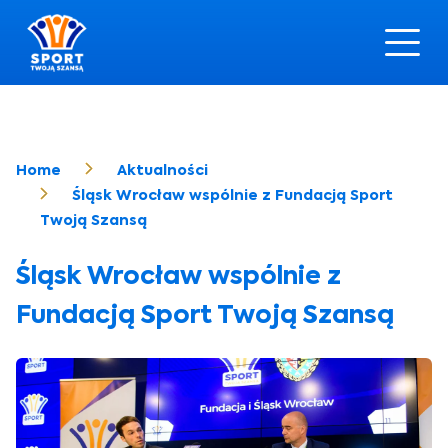
Home
Aktualności
Śląsk Wrocław wspólnie z Fundacją Sport
Twoją Szansą
Śląsk Wrocław wspólnie z
Fundacją Sport Twoją Szansą