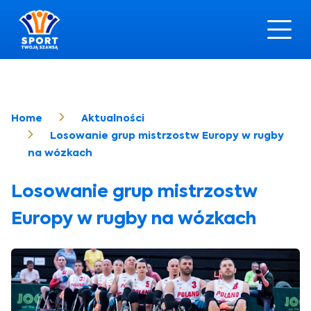
Home
Aktualności
Losowanie grup mistrzostw Europy w rugby
na wózkach
Losowanie grup mistrzostw
Europy w rugby na wózkach