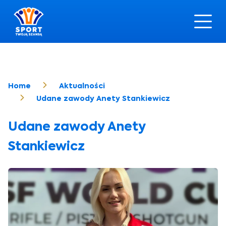
Home
Aktualności
Udane zawody Anety Stankiewicz
Udane zawody Anety
Stankiewicz