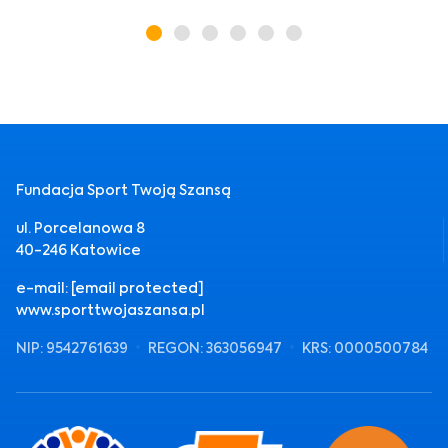
Fundacja Sport Twoją Szansą
ul. Porcelanowa 8
40-246 Katowice
e-mail:
[email protected]
www.sporttwojaszansa.pl
NIP: 9542761639
REGON: 363056947
KRS: 0000500784