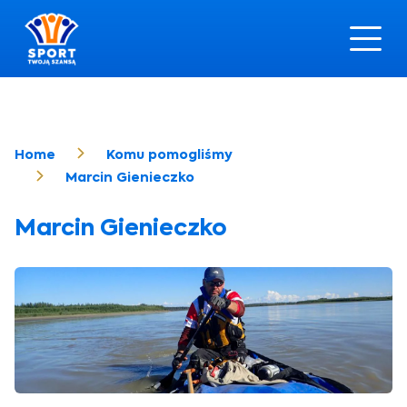
Home
Komu pomogliśmy
Marcin Gienieczko
Marcin Gienieczko