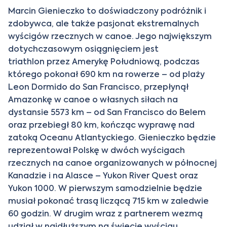
Marcin Gienieczko to doświadczony podróżnik i
zdobywca, ale także pasjonat ekstremalnych
wyścigów rzecznych w canoe. Jego największym
dotychczasowym osiągnięciem jest
triathlon przez Amerykę Południową, podczas
którego pokonał 690 km na rowerze – od plaży
Leon Dormido do San Francisco, przepłynął
Amazonkę w canoe o własnych siłach na
dystansie 5573 km – od San Francisco do Belem
oraz przebiegł 80 km, kończąc wyprawę nad
zatoką Oceanu Atlantyckiego. Gienieczko będzie
reprezentował Polskę w dwóch wyścigach
rzecznych na canoe organizowanych w północnej
Kanadzie i na Alasce – Yukon River Quest oraz
Yukon 1000. W pierwszym samodzielnie będzie
musiał pokonać trasą liczącą 715 km w zaledwie
60 godzin. W drugim wraz z partnerem wezmą
udział w najdłuższym na świecie wyścigu