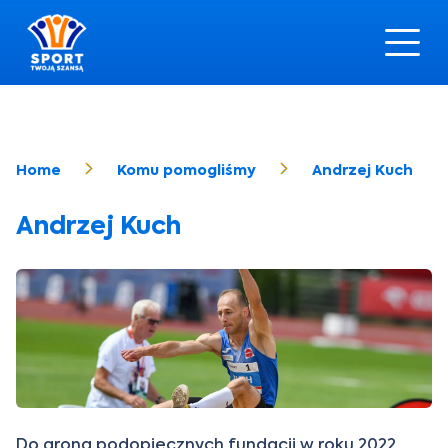
Home
Komu pomogliśmy
Andrzej Kuch
Andrzej Kuch
Do grona podopiecznych fundacji w roku 2022